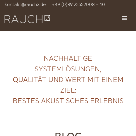
kontakt@rauch3.de
+49 (0)89 25552008 – 10
Zum
Inhalt
springen
NACHHALTIGE
SYSTEMLÖSUNGEN,
QUALITÄT UND WERT MIT EINEM
ZIEL:
BESTES AKUSTISCHES ERLEBNIS